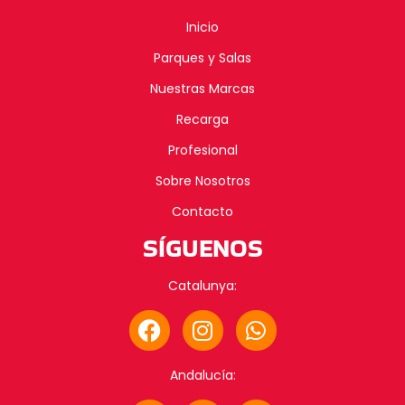
Inicio
Parques y Salas
Nuestras Marcas
Recarga
Profesional
Sobre Nosotros
Contacto
SÍGUENOS
Catalunya:
F
I
W
a
n
h
c
s
a
Andalucía:
e
t
t